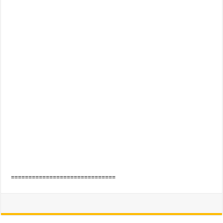
==============================