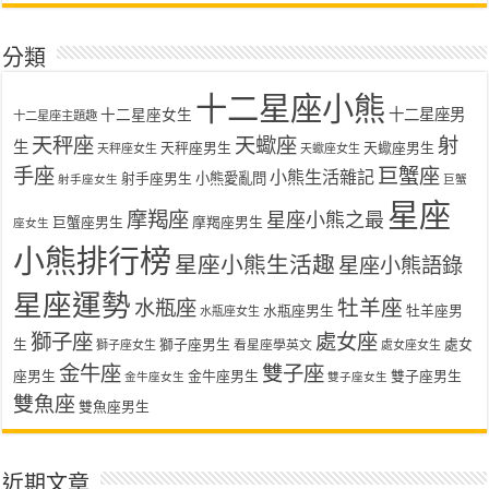
分類
十二星座小熊
十二星座女生
十二星座男
十二星座主題趣
天秤座
天蠍座
射
生
天秤座男生
天蠍座男生
天秤座女生
天蠍座女生
手座
巨蟹座
小熊生活雜記
射手座男生
小熊愛亂問
射手座女生
巨蟹
星座
摩羯座
星座小熊之最
巨蟹座男生
摩羯座男生
座女生
小熊排行榜
星座小熊生活趣
星座小熊語錄
星座運勢
水瓶座
牡羊座
水瓶座男生
牡羊座男
水瓶座女生
獅子座
處女座
生
獅子座男生
處女
看星座學英文
獅子座女生
處女座女生
金牛座
雙子座
座男生
金牛座男生
雙子座男生
金牛座女生
雙子座女生
雙魚座
雙魚座男生
近期文章