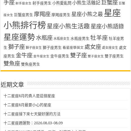
手座
巨蟹座
小熊生活雜記
射手座男生
小熊愛亂問
射手座女生
巨蟹
星座
摩羯座
星座小熊之最
巨蟹座男生
摩羯座男生
座女生
小熊排行榜
星座小熊生活趣
星座小熊語錄
星座運勢
水瓶座
牡羊座
水瓶座男生
牡羊座男
水瓶座女生
獅子座
處女座
生
獅子座男生
處女
看星座學英文
獅子座女生
處女座女生
金牛座
雙子座
座男生
金牛座男生
雙子座男生
金牛座女生
雙子座女生
雙魚座
雙魚座男生
近期文章
十二星座8月的貴人是這個星座
十二星座8月最要小心的星座
十二星座接下來七天變好運的方法
十二星座週運勢：2026.08.03-08.09