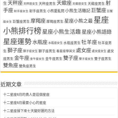
天秤座
天蠍座
射
生
天秤座男生
天蠍座男生
天秤座女生
天蠍座女生
手座
巨蟹座
小熊生活雜記
射手座男生
小熊愛亂問
射手座女生
巨蟹
星座
摩羯座
星座小熊之最
巨蟹座男生
摩羯座男生
座女生
小熊排行榜
星座小熊生活趣
星座小熊語錄
星座運勢
水瓶座
牡羊座
水瓶座男生
牡羊座男
水瓶座女生
獅子座
處女座
生
獅子座男生
處女
看星座學英文
獅子座女生
處女座女生
金牛座
雙子座
座男生
金牛座男生
雙子座男生
金牛座女生
雙子座女生
雙魚座
雙魚座男生
近期文章
十二星座8月的貴人是這個星座
十二星座8月最要小心的星座
十二星座接下來七天變好運的方法