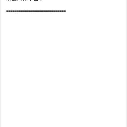
==============================