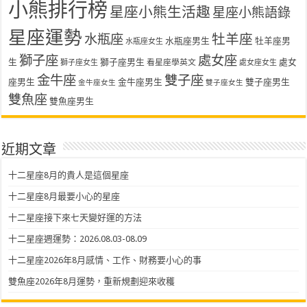
小熊排行榜
星座小熊生活趣
星座小熊語錄
星座運勢
水瓶座
牡羊座
水瓶座男生
牡羊座男
水瓶座女生
獅子座
處女座
生
獅子座男生
處女
看星座學英文
獅子座女生
處女座女生
金牛座
雙子座
座男生
金牛座男生
雙子座男生
金牛座女生
雙子座女生
雙魚座
雙魚座男生
近期文章
十二星座8月的貴人是這個星座
十二星座8月最要小心的星座
十二星座接下來七天變好運的方法
十二星座週運勢：2026.08.03-08.09
十二星座2026年8月感情、工作、財務要小心的事
雙魚座2026年8月運勢，重新規劃迎來收穫