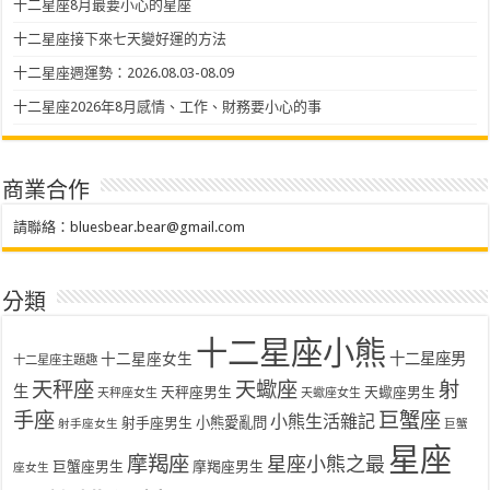
十二星座8月最要小心的星座
十二星座接下來七天變好運的方法
十二星座週運勢：2026.08.03-08.09
十二星座2026年8月感情、工作、財務要小心的事
商業合作
請聯絡：
bluesbear.bear@gmail.com
分類
十二星座小熊
十二星座女生
十二星座男
十二星座主題趣
天秤座
天蠍座
射
生
天秤座男生
天蠍座男生
天秤座女生
天蠍座女生
手座
巨蟹座
小熊生活雜記
射手座男生
小熊愛亂問
射手座女生
巨蟹
星座
摩羯座
星座小熊之最
巨蟹座男生
摩羯座男生
座女生