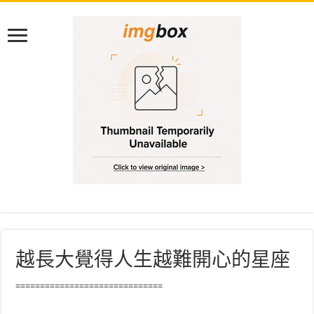
越長大覺得人生越難開心的星座
==============================