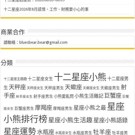
十二星座2026年8月感情、工作、財務要小心的事
商業合作
請聯絡：
bluesbear.bear@gmail.com
分類
十二星座小熊
十二星座女生
十二星座男
十二星座主題趣
天秤座
天蠍座
射
生
天秤座男生
天蠍座男生
天秤座女生
天蠍座女生
手座
巨蟹座
小熊生活雜記
射手座男生
小熊愛亂問
射手座女生
巨蟹
星座
摩羯座
星座小熊之最
巨蟹座男生
摩羯座男生
座女生
小熊排行榜
星座小熊生活趣
星座小熊語錄
星座運勢
水瓶座
牡羊座
水瓶座男生
牡羊座男
水瓶座女生