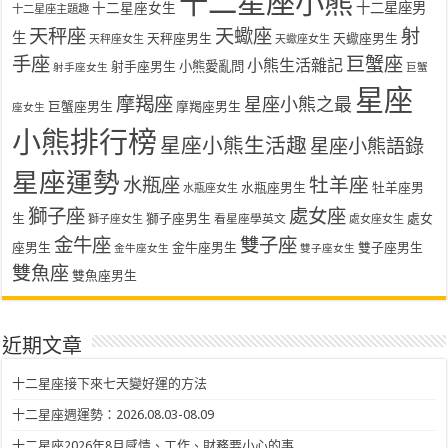
十二星座小熊
十二星座女生
十二星座男
十二星座主題趣
天秤座
天蠍座
射
生
天秤座男生
天蠍座男生
天秤座女生
天蠍座女生
手座
巨蟹座
小熊生活雜記
射手座男生
小熊愛亂問
射手座女生
巨蟹
星座
摩羯座
星座小熊之最
巨蟹座男生
摩羯座男生
座女生
小熊排行榜
星座小熊生活趣
星座小熊語錄
星座運勢
水瓶座
牡羊座
水瓶座男生
牡羊座男
水瓶座女生
獅子座
處女座
生
獅子座男生
處女
看星座學英文
獅子座女生
處女座女生
金牛座
雙子座
座男生
金牛座男生
雙子座男生
金牛座女生
雙子座女生
雙魚座
雙魚座男生
近期文章
十二星座接下來七天變好運的方法
十二星座週運勢：2026.08.03-08.09
十二星座2026年8月感情、工作、財務要小心的事