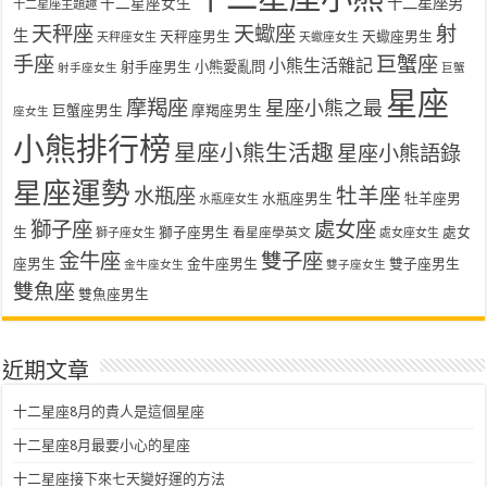
十二星座女生
十二星座男
十二星座主題趣
天秤座
天蠍座
射
生
天秤座男生
天蠍座男生
天秤座女生
天蠍座女生
手座
巨蟹座
小熊生活雜記
射手座男生
小熊愛亂問
射手座女生
巨蟹
星座
摩羯座
星座小熊之最
巨蟹座男生
摩羯座男生
座女生
小熊排行榜
星座小熊生活趣
星座小熊語錄
星座運勢
水瓶座
牡羊座
水瓶座男生
牡羊座男
水瓶座女生
獅子座
處女座
生
獅子座男生
處女
看星座學英文
獅子座女生
處女座女生
金牛座
雙子座
座男生
金牛座男生
雙子座男生
金牛座女生
雙子座女生
雙魚座
雙魚座男生
近期文章
十二星座8月的貴人是這個星座
十二星座8月最要小心的星座
十二星座接下來七天變好運的方法