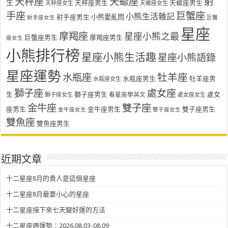
天秤座
天蠍座
射
生
天秤座男生
天蠍座男生
天秤座女生
天蠍座女生
手座
巨蟹座
小熊生活雜記
射手座男生
小熊愛亂問
射手座女生
巨蟹
星座
摩羯座
星座小熊之最
巨蟹座男生
摩羯座男生
座女生
小熊排行榜
星座小熊生活趣
星座小熊語錄
星座運勢
水瓶座
牡羊座
水瓶座男生
牡羊座男
水瓶座女生
獅子座
處女座
生
獅子座男生
處女
看星座學英文
獅子座女生
處女座女生
金牛座
雙子座
座男生
金牛座男生
雙子座男生
金牛座女生
雙子座女生
雙魚座
雙魚座男生
近期文章
十二星座8月的貴人是這個星座
十二星座8月最要小心的星座
十二星座接下來七天變好運的方法
十二星座週運勢：2026.08.03-08.09