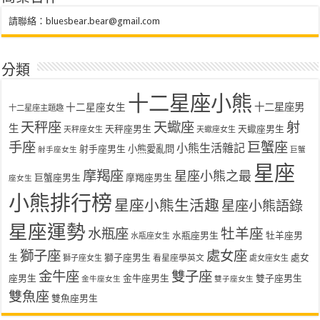
請聯絡：
bluesbear.bear@gmail.com
分類
十二星座小熊
十二星座女生
十二星座男
十二星座主題趣
天秤座
天蠍座
射
生
天秤座男生
天蠍座男生
天秤座女生
天蠍座女生
手座
巨蟹座
小熊生活雜記
射手座男生
小熊愛亂問
射手座女生
巨蟹
星座
摩羯座
星座小熊之最
巨蟹座男生
摩羯座男生
座女生
小熊排行榜
星座小熊生活趣
星座小熊語錄
星座運勢
水瓶座
牡羊座
水瓶座男生
牡羊座男
水瓶座女生
獅子座
處女座
生
獅子座男生
處女
看星座學英文
獅子座女生
處女座女生
金牛座
雙子座
座男生
金牛座男生
雙子座男生
金牛座女生
雙子座女生
雙魚座
雙魚座男生