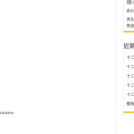
座
處女
男
魚
近
十二
十二
十
十二星
十二
雙魚
=====