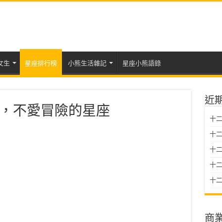
女生
星座排行榜
小熊生活雜記
星座小熊語錄
近
，不愛冒險的星座
十二
十二
十
十二星
十二
商