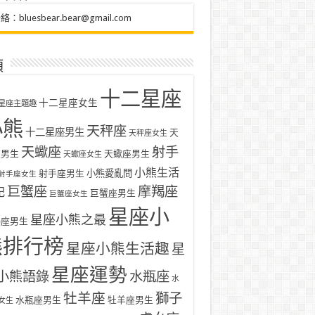
聯絡：
bluesbear.bear@gmail.com
類
十二星座
十二星座女生
星座主題趣
小熊
天秤座
十二星座男生
天
天秤座女生
天蠍座
射手
座男生
天蠍座男生
天蠍座女生
小熊生活
射手座男生
小熊愛亂問
射手座女生
巨蟹座
摩羯座
記
巨蟹座男生
巨蟹座女生
星座小
星座小熊之最
羯座男生
熊排行榜
星座小熊生活趣
星
星座運勢
小熊語錄
水瓶座
水
牡羊座
獅子
水瓶座男生
牡羊座男生
女生