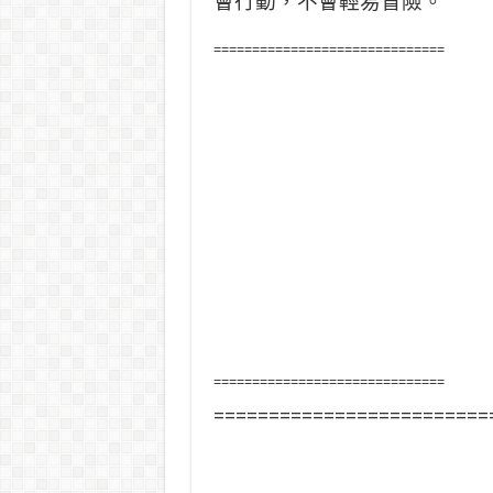
會行動，不會輕易冒險。
==============================
==============================
=========================