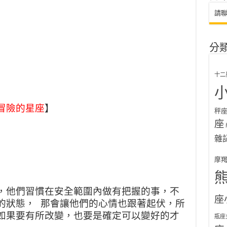
請
分
十二
冒險的星座
】
秤
座
雜
摩
，他們習慣在安全範圍內做有把握的事，不
座
的狀態， 那會讓他們的心
情也跟著起伏，所
如果要有所改變，也要是確定可以變好的才
瓶座